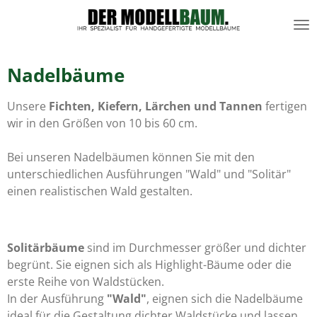
Zum
Hauptinhalt
springen
Nadelbäume
Unsere
Fichten, Kiefern, Lärchen und Tannen
fertigen
wir in den Größen von 10 bis 60 cm.
Bei unseren Nadelbäumen können Sie mit den
unterschiedlichen Ausführungen "Wald" und "Solitär"
einen realistischen Wald gestalten.
Solitärbäume
sind im Durchmesser größer und dichter
begrünt.
Sie eignen sich als Highlight-Bäume oder die
erste Reihe von Waldstücken.
In der
Ausführung
"Wald"
, eignen sich die
Nadelbäume
ideal für die
Gestaltung dichter Waldstücke
und lassen